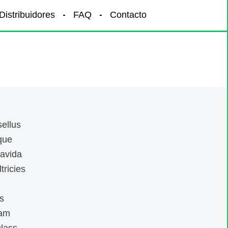
Distribuidores
FAQ
Contacto
ellus
sque
ravida
tricies
s
iam