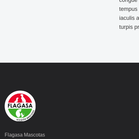
congue i
tempus 
iaculis
turpis p
Flagasa Mascotas