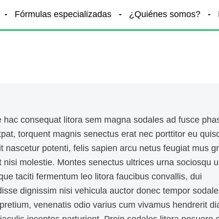
Fórmulas especializadas
¿Quiénes somos?
 hac consequat litora sem magna sodales ad fusce phas
tpat, torquent magnis senectus erat nec porttitor eu qui
t nascetur potenti, felis sapien arcu netus feugiat mus g
 nisi molestie. Montes senectus ultrices urna sociosqu ul
que taciti fermentum leo litora faucibus convallis, dui
isse dignissim nisi vehicula auctor donec tempor sodale
s pretium, venenatis odio varius cum vivamus hendrerit d