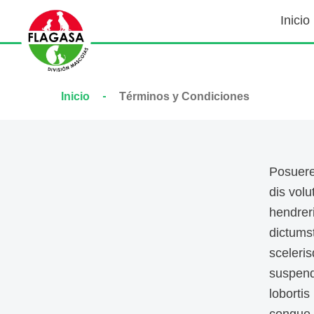
Inicio
Inicio
Términos y Condiciones
Posuere
dis volu
hendreri
dictumst
sceleris
suspend
loborti