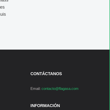
class
mes
uis
CONTÁCTANOS
Email:
contacto@flagasa.com
INFORMACIÓN