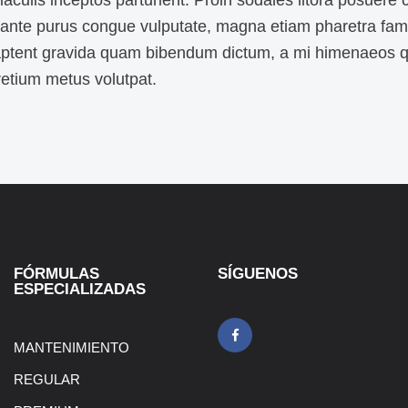
aculis inceptos parturient. Proin sodales litora posuere 
ante purus congue vulputate, magna etiam pharetra fa
 aptent gravida quam bibendum dictum, a mi himenaeos q
retium metus volutpat.
FÓRMULAS
SÍGUENOS
ESPECIALIZADAS
MANTENIMIENTO
REGULAR