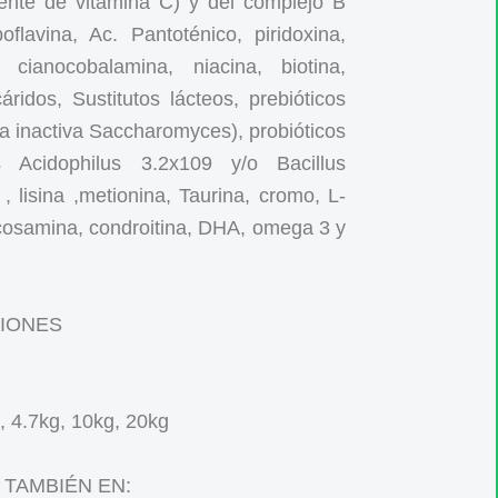
fuente de vitamina C) y del complejo B
boflavina, Ac. Pantoténico, piridoxina,
co, cianocobalamina, niacina, biotina,
áridos, Sustitutos lácteos, prebióticos
a inactiva Saccharomyces), probióticos
us Acidophilus 3.2x109 y/o Bacillus
 , lisina ,metionina, Taurina, cromo, L-
ucosamina, condroitina, DHA, omega 3 y
IONES
, 4.7kg, 10kg, 20kg
 TAMBIÉN EN: