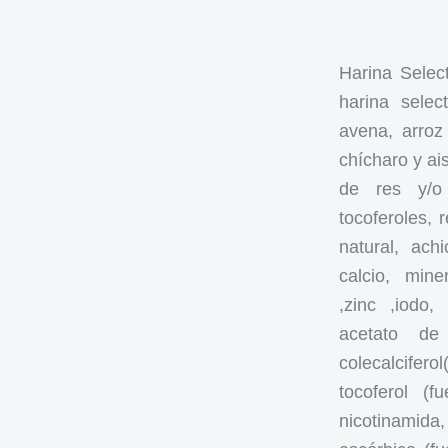
Harina Select
harina selec
avena, arroz
chícharo y ai
de res y/o
tocoferoles, 
natural, ach
calcio, mine
,zinc ,iodo,
acetato de
colecalcifero
tocoferol (
nicotinamida, 