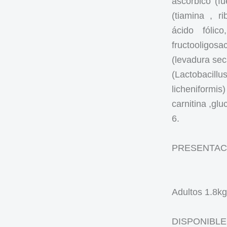
ascórbico (
(tiamina , ri
ácido fóli
fructooligosac
(levadura sec
(Lactobacill
licheniformis)
carnitina ,gl
6.
PRESENTAC
Adultos 1.8kg
DISPONIBLE