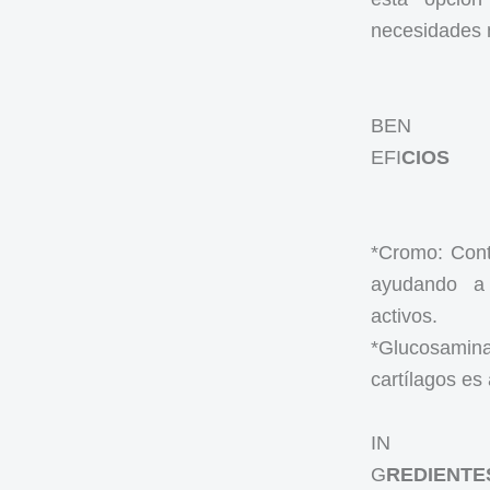
necesidades n
BEN
EFI
CIOS
*Cromo: Cont
ayudando a
activos.
*Glucosamina
cartílagos es 
IN
G
REDIENTE