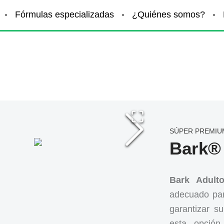
Fórmulas especializadas
¿Quiénes somos?
SÚPER PREMIU
Bark®
Bark Adult
adecuado par
garantizar s
esta opció